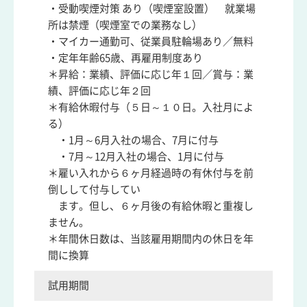
・受動喫煙対策 あり（喫煙室設置） 就業場
所は禁煙（喫煙室での業務なし）
・マイカー通勤可、従業員駐輪場あり／無料
・定年年齢65歳、再雇用制度あり
＊昇給：業績、評価に応じ年１回／賞与：業
績、評価に応じ年２回
＊有給休暇付与（５日～１０日。入社月によ
る）
・1月～6月入社の場合、7月に付与
・7月～12月入社の場合、1月に付与
＊雇い入れから６ヶ月経過時の有休付与を前
倒しして付与してい
ます。但し、６ヶ月後の有給休暇と重複し
ません。
＊年間休日数は、当該雇用期間内の休日を年
間に換算
試用期間